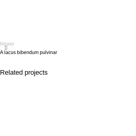
Newer
A lacus bibendum pulvinar
Related projects
Decor
Et vestibulum quis a suspendisse